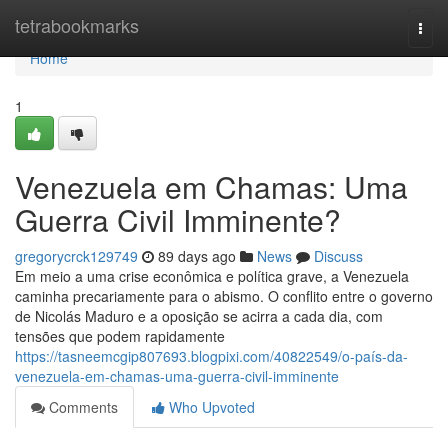
Home
tetrabookmarks
Togg
navi
Home
1
Venezuela em Chamas: Uma
Guerra Civil Imminente?
gregorycrck129749
89 days ago
News
Discuss
Em meio a uma crise econômica e política grave, a Venezuela
caminha precariamente para o abismo. O conflito entre o governo
de Nicolás Maduro e a oposição se acirra a cada dia, com
tensões que podem rapidamente
https://tasneemcgip807693.blogpixi.com/40822549/o-país-da-
venezuela-em-chamas-uma-guerra-civil-imminente
Comments
Who Upvoted