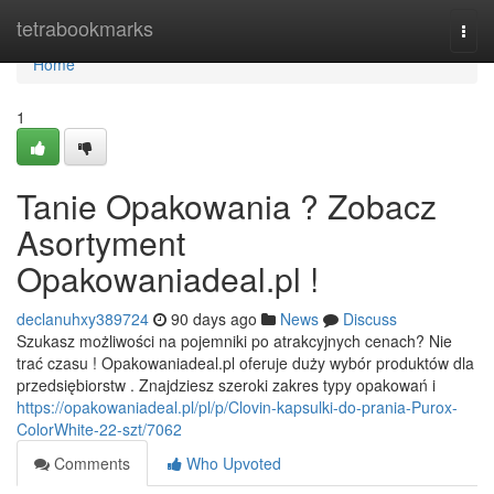
Home
tetrabookmarks
Togg
navi
Home
1
Tanie Opakowania ? Zobacz
Asortyment
Opakowaniadeal.pl !
declanuhxy389724
90 days ago
News
Discuss
Szukasz możliwości na pojemniki po atrakcyjnych cenach? Nie
trać czasu ! Opakowaniadeal.pl oferuje duży wybór produktów dla
przedsiębiorstw . Znajdziesz szeroki zakres typy opakowań i
https://opakowaniadeal.pl/pl/p/Clovin-kapsulki-do-prania-Purox-
ColorWhite-22-szt/7062
Comments
Who Upvoted