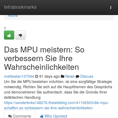
Home
tetrabookmarks
Togg
navi
Home
1
Das MPU meistern: So
verbessern Sie Ihre
Wahrscheinlichkeiten
mattiealan137094
91 days ago
News
Discuss
Um Sie die MPU bestehen möchten, ist eine sorgfältige Strategie
notwendig. Richten Sie sich auf die Hauptthemen des Gesprächs
und demonstrieren Sie authentisch, dass Sie die Gründe Ihrer
deliktischen Handlung
https://xanderbnks148276.thelateblog.com/41192923/die-mpu-
schaffen-so-verbessern-sie-ihre-wahrscheinlichkeiten
Comments
Who Upvoted