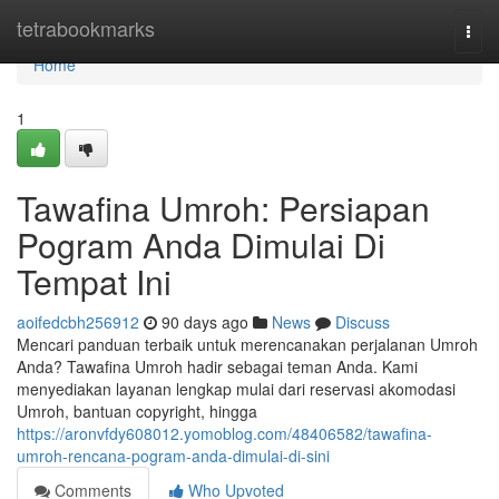
Home
tetrabookmarks
Togg
navi
Home
1
Tawafina Umroh: Persiapan
Pogram Anda Dimulai Di
Tempat Ini
aoifedcbh256912
90 days ago
News
Discuss
Mencari panduan terbaik untuk merencanakan perjalanan Umroh
Anda? Tawafina Umroh hadir sebagai teman Anda. Kami
menyediakan layanan lengkap mulai dari reservasi akomodasi
Umroh, bantuan copyright, hingga
https://aronvfdy608012.yomoblog.com/48406582/tawafina-
umroh-rencana-pogram-anda-dimulai-di-sini
Comments
Who Upvoted