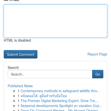
HTML is disabled
Report Page
Search
Go
Published News
1
Contemporary methods to safeguard wildlife thro...
1
สล็อตออโต้: คู่มือสำหรับมือใหม่
1
The Premier Digital Marketing Expert: Drive Tra...
1
Seasonal developments Spotlight on vacation Cos...
1
Done On Command Review – My Honest Opinion