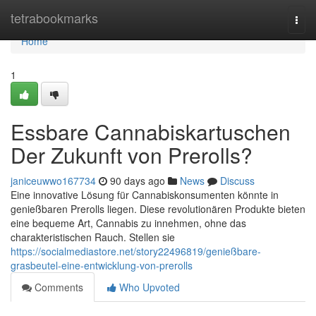
Home
tetrabookmarks
Togg
navi
Home
1
Essbare Cannabiskartuschen
Der Zukunft von Prerolls?
janiceuwwo167734
90 days ago
News
Discuss
Eine innovative Lösung für Cannabiskonsumenten könnte in
genießbaren Prerolls liegen. Diese revolutionären Produkte bieten
eine bequeme Art, Cannabis zu innehmen, ohne das
charakteristischen Rauch. Stellen sie
https://socialmediastore.net/story22496819/genießbare-
grasbeutel-eine-entwicklung-von-prerolls
Comments
Who Upvoted