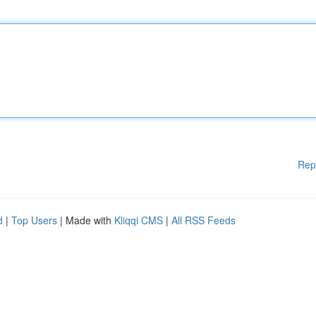
Rep
d
|
Top Users
| Made with
Kliqqi CMS
|
All RSS Feeds