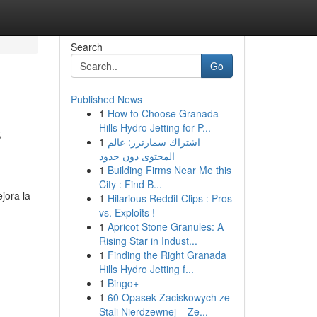
Search
Go
Published News
1
How to Choose Granada
s
Hills Hydro Jetting for P...
1
اشتراك سمارترز: عالم
المحتوى دون حدود
1
Building Firms Near Me this
City : Find B...
jora la
1
Hilarious Reddit Clips : Pros
vs. Exploits !
1
Apricot Stone Granules: A
Rising Star in Indust...
1
Finding the Right Granada
Hills Hydro Jetting f...
1
Bingo+
1
60 Opasek Zaciskowych ze
Stali Nierdzewnej – Ze...