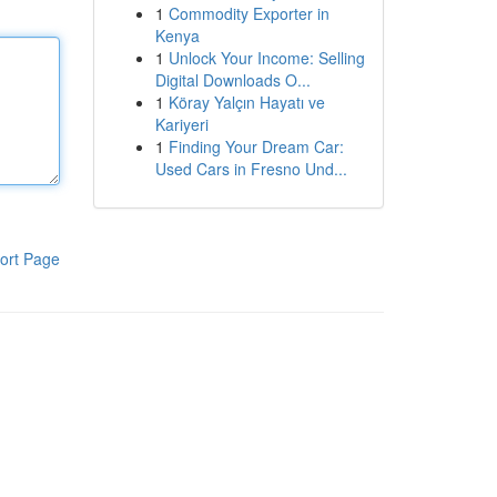
1
Commodity Exporter in
Kenya
1
Unlock Your Income: Selling
Digital Downloads O...
1
Köray Yalçın Hayatı ve
Kariyeri
1
Finding Your Dream Car:
Used Cars in Fresno Und...
ort Page