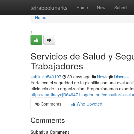
Home
tetrabookmarks
Home
New
Submit
Home
1
Servicios de Salud y Segu
Trabajadores
sahilmlln540197
89 days ago
News
Discuss
Fortalece el seguridad de tu plantilla con una evalu
eficiencia de tu organización. Proporcionamos experto
https://martinayxjl364947.blogdon.net/consultoría-sa
Comments
Who Upvoted
Comments
Submit a Comment