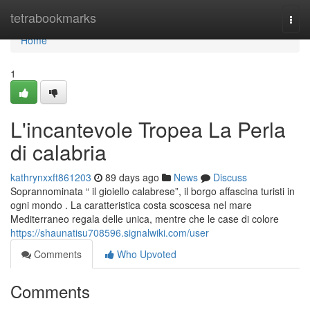
Home
tetrabookmarks
Togg
navi
Home
1
L'incantevole Tropea La Perla
di calabria
kathrynxxft861203
89 days ago
News
Discuss
Soprannominata “ il gioiello calabrese”, il borgo affascina turisti in
ogni mondo . La caratteristica costa scoscesa nel mare
Mediterraneo regala delle unica, mentre che le case di colore
https://shaunatisu708596.signalwiki.com/user
Comments
Who Upvoted
Comments