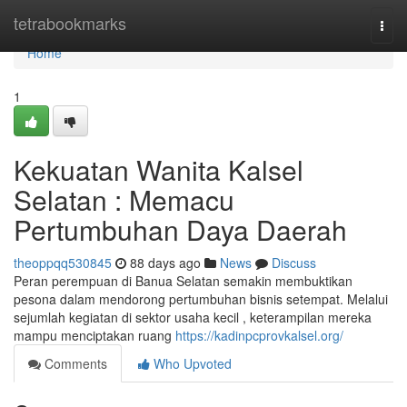
Home
tetrabookmarks
Togg
navi
Home
1
Kekuatan Wanita Kalsel
Selatan : Memacu
Pertumbuhan Daya Daerah
theoppqq530845
88 days ago
News
Discuss
Peran perempuan di Banua Selatan semakin membuktikan
pesona dalam mendorong pertumbuhan bisnis setempat. Melalui
sejumlah kegiatan di sektor usaha kecil , keterampilan mereka
mampu menciptakan ruang
https://kadinpcprovkalsel.org/
Comments
Who Upvoted