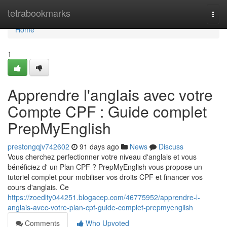
Home
tetrabookmarks
Togg
navi
Home
1
Apprendre l'anglais avec votre
Compte CPF : Guide complet
PrepMyEnglish
prestongqjv742602
91 days ago
News
Discuss
Vous cherchez perfectionner votre niveau d'anglais et vous
bénéficiez d' un Plan CPF ? PrepMyEnglish vous propose un
tutoriel complet pour mobiliser vos droits CPF et financer vos
cours d'anglais. Ce
https://zoedlty044251.blogacep.com/46775952/apprendre-l-
anglais-avec-votre-plan-cpf-guide-complet-prepmyenglish
Comments
Who Upvoted