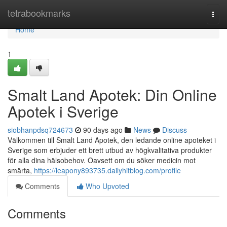
Home
tetrabookmarks
Togg
navi
Home
1
Smalt Land Apotek: Din Online
Apotek i Sverige
siobhanpdsq724673
90 days ago
News
Discuss
Välkommen till Smalt Land Apotek, den ledande online apoteket i
Sverige som erbjuder ett brett utbud av högkvalitativa produkter
för alla dina hälsobehov. Oavsett om du söker medicin mot
smärta,
https://leapony893735.dailyhitblog.com/profile
Comments
Who Upvoted
Comments