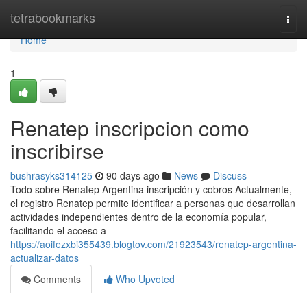
Home
tetrabookmarks
Togg
navi
Home
1
Renatep inscripcion como
inscribirse
bushrasyks314125
90 days ago
News
Discuss
Todo sobre Renatep Argentina inscripción y cobros Actualmente,
el registro Renatep permite identificar a personas que desarrollan
actividades independientes dentro de la economía popular,
facilitando el acceso a
https://aoifezxbi355439.blogtov.com/21923543/renatep-argentina-
actualizar-datos
Comments
Who Upvoted