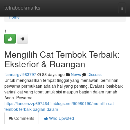
Home
tetrabookmarks
Togg
navi
Home
1
Mengilih Cat Tembok Terbaik:
Eksterior & Ruangan
tiannargvi983797
88 days ago
News
Discuss
Untuk menghasilkan tempat tinggal yang menawan, pemilihan
pewarna permukaan adalah hal yang penting. Evaluasi baik-baik
variasi cat yang tepat untuk sisi maupun bagian dalam rumah
Anda. Pewarna
https://lancenzzp697464.imblogs.net/90980190/memilih-cat-
tembok-terbaik-bagian-dalam
Comments
Who Upvoted