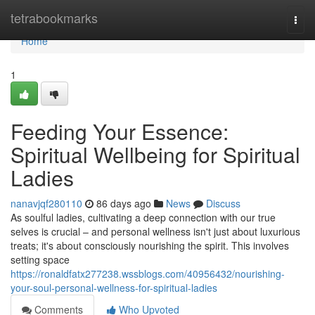
Home
tetrabookmarks
Togg
navi
Home
1
Feeding Your Essence:
Spiritual Wellbeing for Spiritual
Ladies
nanavjqf280110
86 days ago
News
Discuss
As soulful ladies, cultivating a deep connection with our true
selves is crucial – and personal wellness isn't just about luxurious
treats; it's about consciously nourishing the spirit. This involves
setting space
https://ronaldfatx277238.wssblogs.com/40956432/nourishing-
your-soul-personal-wellness-for-spiritual-ladies
Comments
Who Upvoted