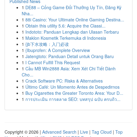
Published News
1
DE88 – Cổng Game Đổi Thưởng Uy Tín, Đăng Ký
Nha...
1
88i Casino: Your Ultimate Online Gaming Destina...
1
Obtain this utility 5.6: Acquire the Classi...
1
Indototo: Panduan Lengkap dan Ulasan Terbaru
1
Maklon Kosmetik Terkemuka di Indonesia
1
{jb下水攻略：入门必读
1
{Ibuprofen: A Complete Overview
1
Jatengtoto: Panduan Detail untuk Orang Baru
1
I Cannot Fulfill This Request
1
Cầu MB Win2888 Asia: Xem Xét Chi Tiết Dành
Cho...
1
Crack Software PC: Risks & Alternatives
1
Último Café: Un Momento Antes de Despedirnos
1
Buy Cigarettes the Greater Toronto Area: Your D...
1
การประเมิน การตลาด SEO: บทสรุป ฉบับ ครบถ้ว...
Copyright © 2026 |
Advanced Search
|
Live
|
Tag Cloud
|
Top