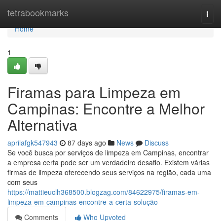
Home
tetrabookmarks
Togg
navi
Home
1
Firamas para Limpeza em
Campinas: Encontre a Melhor
Alternativa
aprilafgk547943
87 days ago
News
Discuss
Se você busca por serviços de limpeza em Campinas, encontrar
a empresa certa pode ser um verdadeiro desafio. Existem várias
firmas de limpeza oferecendo seus serviços na região, cada uma
com seus
https://mattieuclh368500.blogzag.com/84622975/firamas-em-
limpeza-em-campinas-encontre-a-certa-solução
Comments
Who Upvoted