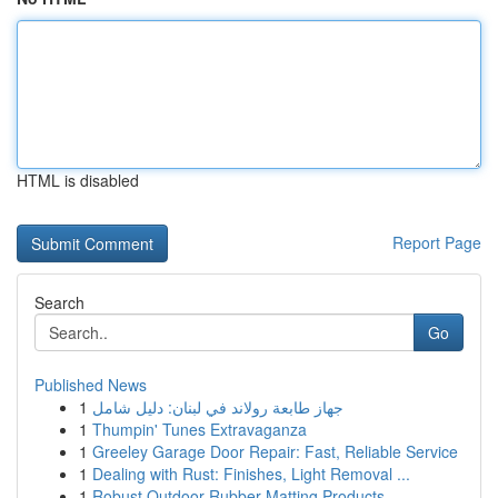
HTML is disabled
Report Page
Search
Go
Published News
1
جهاز طابعة رولاند في لبنان: دليل شامل
1
Thumpin' Tunes Extravaganza
1
Greeley Garage Door Repair: Fast, Reliable Service
1
Dealing with Rust: Finishes, Light Removal ...
1
Robust Outdoor Rubber Matting Products