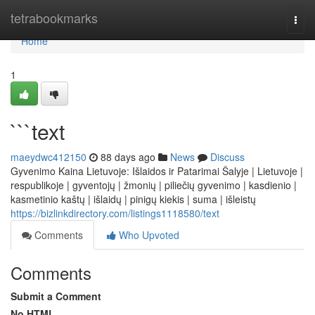
Home
tetrabookmarks
Togg
navi
Home
1
```text
maeydwc412150
88 days ago
News
Discuss
Gyvenimo Kaina Lietuvoje: Išlaidos ir Patarimai Šalyje | Lietuvoje |
respublikoje | gyventojų | žmonių | piliečių gyvenimo | kasdienio |
kasmetinio kaštų | išlaidų | pinigų kiekis | suma | išleistų
https://bizlinkdirectory.com/listings1118580/text
Comments
Who Upvoted
Comments
Submit a Comment
No HTML