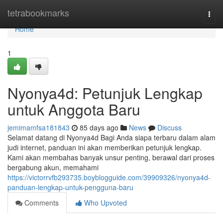
Home
tetrabookmarks
Togg
navi
Home
1
Nyonya4d: Petunjuk Lengkap
untuk Anggota Baru
jemimamfsa181843
85 days ago
News
Discuss
Selamat datang di Nyonya4d Bagi Anda siapa terbaru dalam alam
judi internet, panduan ini akan memberikan petunjuk lengkap.
Kami akan membahas banyak unsur penting, berawal dari proses
bergabung akun, memahami
https://victorrvfb293735.boyblogguide.com/39909326/nyonya4d-
panduan-lengkap-untuk-pengguna-baru
Comments
Who Upvoted