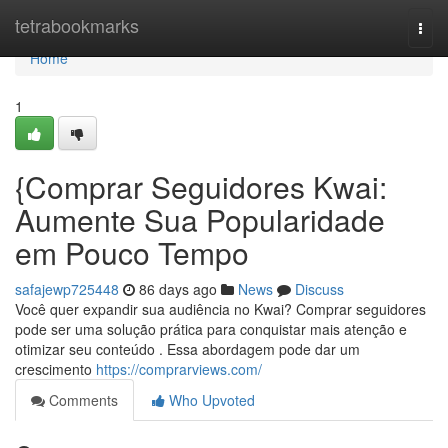
Home
tetrabookmarks
Togg
navi
Home
1
{Comprar Seguidores Kwai:
Aumente Sua Popularidade
em Pouco Tempo
safajewp725448
86 days ago
News
Discuss
Você quer expandir sua audiência no Kwai? Comprar seguidores
pode ser uma solução prática para conquistar mais atenção e
otimizar seu conteúdo . Essa abordagem pode dar um
crescimento
https://comprarviews.com/
Comments
Who Upvoted