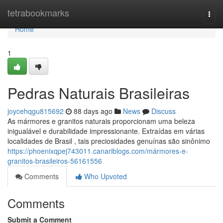
Home
tetrabookmarks
Togg
navi
Home
1
Pedras Naturais Brasileiras
joycehqgu815692
88 days ago
News
Discuss
As mármores e granitos naturais proporcionam uma beleza
inigualável e durabilidade impressionante. Extraídas em várias
localidades de Brasil , tais preciosidades genuínas são sinônimo
https://phoenixqpej743011.canariblogs.com/mármores-e-
granitos-brasileiros-56161556
Comments
Who Upvoted
Comments
Submit a Comment