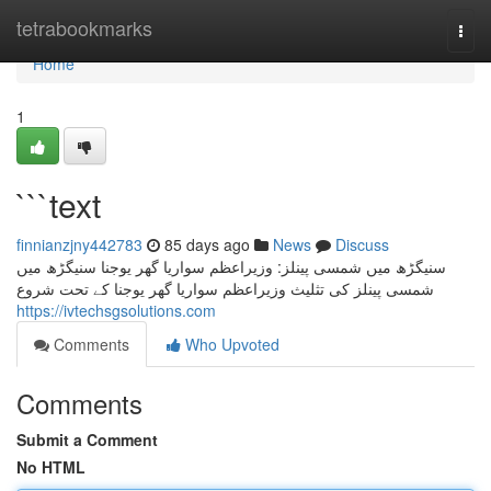
Home
tetrabookmarks
Togg
navi
Home
1
```text
finnianzjny442783
85 days ago
News
Discuss
سنیگڑھ میں شمسی پینلز: وزیراعظم سواریا گھر یوجنا سنیگڑھ میں
شمسی پینلز کی تثلیث وزیراعظم سواریا گھر یوجنا کے تحت شروع
https://ivtechsgsolutions.com
Comments
Who Upvoted
Comments
Submit a Comment
No HTML