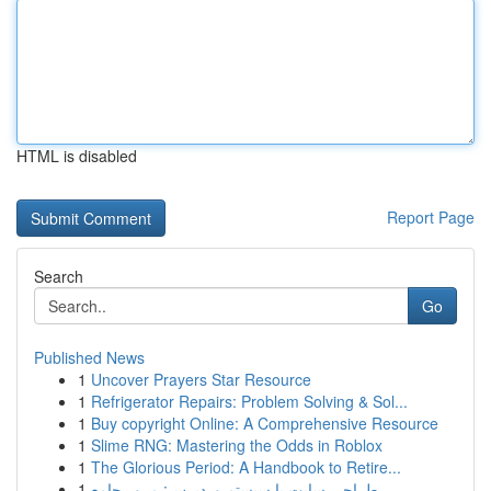
HTML is disabled
Report Page
Search
Go
Published News
1
Uncover Prayers Star Resource
1
Refrigerator Repairs: Problem Solving & Sol...
1
Buy copyright Online: A Comprehensive Resource
1
Slime RNG: Mastering the Odds in Roblox
1
The Glorious Period: A Handbook to Retire...
1
طراحی سایت با سیستم وردپرس: مرور جامع