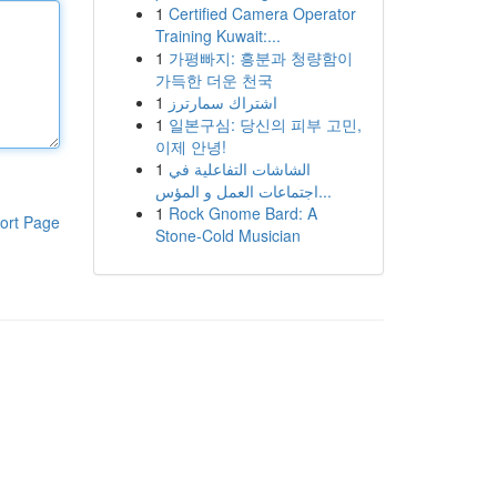
1
Certified Camera Operator
Training Kuwait:...
1
가평빠지: 흥분과 청량함이
가득한 더운 천국
1
اشتراك سمارترز
1
일본구심: 당신의 피부 고민,
이제 안녕!
1
الشاشات التفاعلية في
اجتماعات العمل و المؤس...
1
Rock Gnome Bard: A
ort Page
Stone-Cold Musician