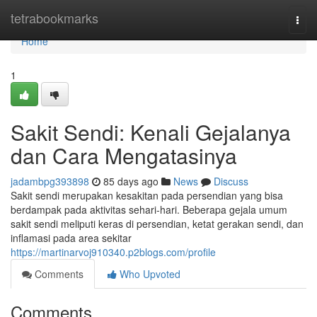
Home
tetrabookmarks
Togg
navi
Home
1
Sakit Sendi: Kenali Gejalanya
dan Cara Mengatasinya
jadambpg393898
85 days ago
News
Discuss
Sakit sendi merupakan kesakitan pada persendian yang bisa
berdampak pada aktivitas sehari-hari. Beberapa gejala umum
sakit sendi meliputi keras di persendian, ketat gerakan sendi, dan
inflamasi pada area sekitar
https://martinarvoj910340.p2blogs.com/profile
Comments
Who Upvoted
Comments