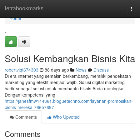
Home
tetrabookmarks
Togg
navi
Home
1
Solusi Kembangkan Bisnis Kita
robertvjqt674303
88 days ago
News
Discuss
Di era internet yang semakin berkembang, memiliki pendekatan
marketing yang efektif menjadi wajib. Solusi digital marketing
hadir sebagai solusi untuk membantu bisnis Anda meningkat.
Dengan kompetensi yang
https://janesfmw144361.bloguetechno.com/layanan-promosikan-
bisnis-mereka-76657697
Comments
Who Upvoted
Comments