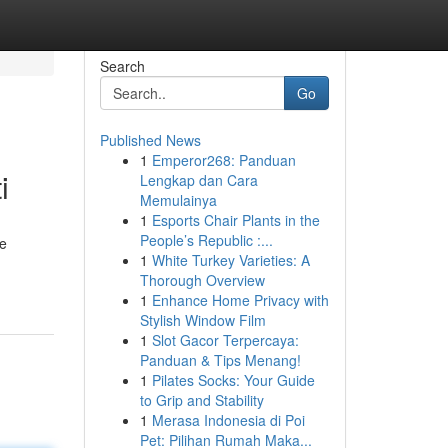
Search
Go
Published News
1
Emperor268: Panduan
i
Lengkap dan Cara
Memulainya
1
Esports Chair Plants in the
People’s Republic :...
te
1
White Turkey Varieties: A
Thorough Overview
1
Enhance Home Privacy with
Stylish Window Film
1
Slot Gacor Terpercaya:
Panduan & Tips Menang!
1
Pilates Socks: Your Guide
to Grip and Stability
1
Merasa Indonesia di Poi
Pet: Pilihan Rumah Maka...