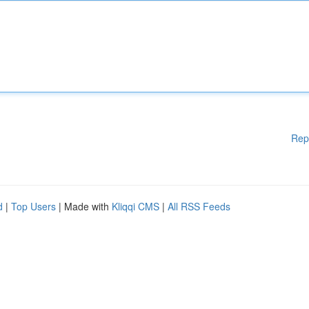
Rep
d
|
Top Users
| Made with
Kliqqi CMS
|
All RSS Feeds