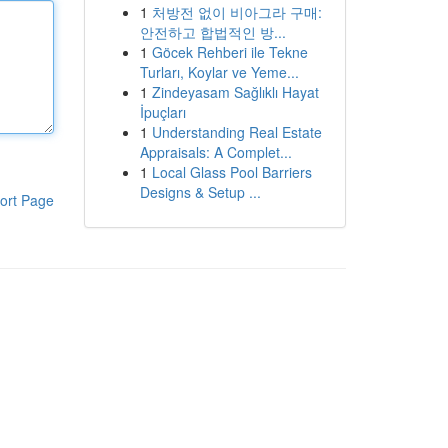
1
처방전 없이 비아그라 구매:
안전하고 합법적인 방...
1
Göcek Rehberi ile Tekne
Turları, Koylar ve Yeme...
1
Zindeyasam Sağlıklı Hayat
İpuçları
1
Understanding Real Estate
Appraisals: A Complet...
1
Local Glass Pool Barriers
Designs & Setup ...
ort Page