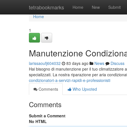
Home
tetrabookmarks
Home
New
Submit
Home
1
Manutenzione Condizionator
larissaoufj604032
83 days ago
News
Discuss
Hai bisogno di manutenzione per il tuo climatizzatore a
specializzati. La nostra riparazione per aria condizion
condizionatori-a-servizi-rapidi-e-professionisti
Comments
Who Upvoted
Comments
Submit a Comment
No HTML