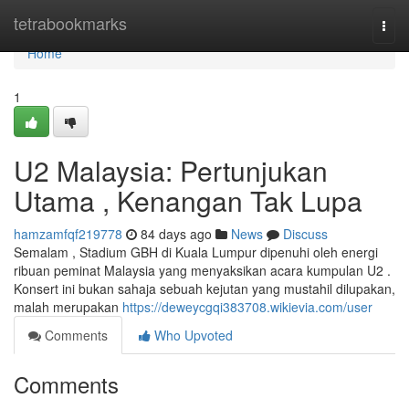
Home
tetrabookmarks
Togg
navi
Home
1
U2 Malaysia: Pertunjukan
Utama , Kenangan Tak Lupa
hamzamfqf219778
84 days ago
News
Discuss
Semalam , Stadium GBH di Kuala Lumpur dipenuhi oleh energi
ribuan peminat Malaysia yang menyaksikan acara kumpulan U2 .
Konsert ini bukan sahaja sebuah kejutan yang mustahil dilupakan,
malah merupakan
https://deweycgqi383708.wikievia.com/user
Comments
Who Upvoted
Comments