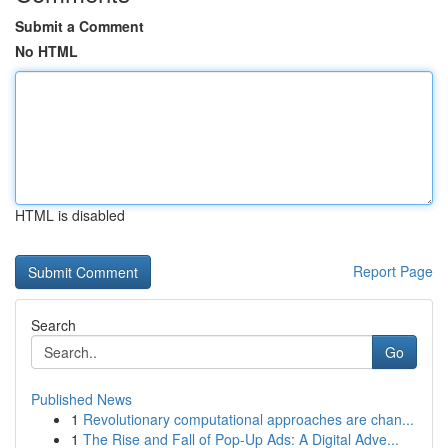
Submit a Comment
No HTML
HTML is disabled
Report Page
Search
Go
Published News
1
Revolutionary computational approaches are chan...
1
The Rise and Fall of Pop-Up Ads: A Digital Adve...