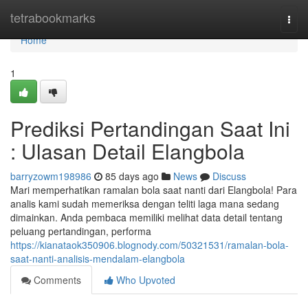
Home
tetrabookmarks
Togg
navi
Home
1
Prediksi Pertandingan Saat Ini
: Ulasan Detail Elangbola
barryzowm198986
85 days ago
News
Discuss
Mari memperhatikan ramalan bola saat nanti dari Elangbola! Para
analis kami sudah memeriksa dengan teliti laga mana sedang
dimainkan. Anda pembaca memiliki melihat data detail tentang
peluang pertandingan, performa
https://kianataok350906.blognody.com/50321531/ramalan-bola-
saat-nanti-analisis-mendalam-elangbola
Comments
Who Upvoted