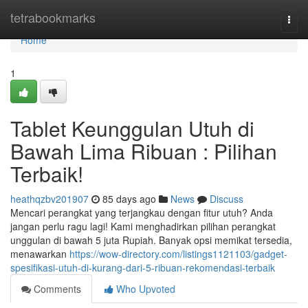
Home
tetrabookmarks
Togg
navi
Home
1
Tablet Keunggulan Utuh di
Bawah Lima Ribuan : Pilihan
Terbaik!
heathqzbv201907
85 days ago
News
Discuss
Mencari perangkat yang terjangkau dengan fitur utuh? Anda
jangan perlu ragu lagi! Kami menghadirkan pilihan perangkat
unggulan di bawah 5 juta Rupiah. Banyak opsi memikat tersedia,
menawarkan
https://wow-directory.com/listings1121103/gadget-
spesifikasi-utuh-di-kurang-dari-5-ribuan-rekomendasi-terbaik
Comments
Who Upvoted