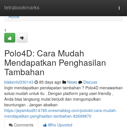
Home
tetrabookmarks
Togg
navi
Home
1
Polo4D: Cara Mudah
Mendapatkan Penghasilan
Tambahan
blakenlxl330143
85 days ago
News
Discuss
Ingin mendapatkan pendapatan tambahan ? Polo4D menawarkan
solusi mudah untuk itu . Dengan platform yang user-friendly ,
Anda bisa langsung mulai berjudi dan mengumpulkan
keuntungan . Jangan abaikan
https://jayamkxd514785.onesmablog.com/polo4d-cara-mudah-
mendapatkan-penghasilan-tambahan-82699870
Comments
Who Upvoted