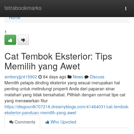
Home
tetrabookmarks
Togg
navi
Home
1
Cat Tembok Eksterior: Tips
Memilih yang Awet
amberyjjz415902
84 days ago
News
Discuss
Memilih pelapis dinding eksterior yang sesuai merupakan hal
penting untuk melindungi properti Anda dari paparan sinar
matahari yang tidak bersahabat. Pilihlah dengan cermat tipe cat
yang menawarkan fitur
https://diegoontk707218.dreamyblogs.com/41464031/cat-tembok-
eksterior-panduan-memilih-yang-awet
Comments
Who Upvoted