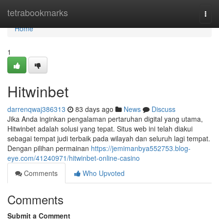
Home
tetrabookmarks
Togg
navi
Home
1
Hitwinbet
darrenqwaj386313
83 days ago
News
Discuss
Jika Anda inginkan pengalaman pertaruhan digital yang utama,
Hitwinbet adalah solusi yang tepat. Situs web ini telah diakui
sebagai tempat judi terbaik pada wilayah dan seluruh lagi tempat.
Dengan pilihan permainan
https://jemimanbya552753.blog-
eye.com/41240971/hitwinbet-online-casino
Comments
Who Upvoted
Comments
Submit a Comment