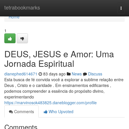
Home
tetrabookmarks
Togg
navi
Home
1
DEUS, JESUS e Amor: Uma
Jornada Espiritual
dianephed614671
83 days ago
News
Discuss
Esta busca de fé convida você a explorar a sublime relação entre
Deus , Cristo e o caridade . Em ensinamentos edificantes ,
podemos compreender a essência do propósito divino,
experimentando
https://marvinosok483825.daneblogger.com/profile
Comments
Who Upvoted
Comments