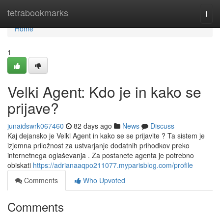
Home
tetrabookmarks
Togg
navi
Home
1
Velki Agent: Kdo je in kako se
prijave?
junaidswrk067460
82 days ago
News
Discuss
Kaj dejansko je Velki Agent in kako se se prijavite ? Ta sistem je
izjemna priložnost za ustvarjanje dodatnih prihodkov preko
internetnega oglaševanja . Za postanete agenta je potrebno
obiskati
https://adrianaaqpo211077.myparisblog.com/profile
Comments
Who Upvoted
Comments