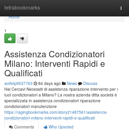
Home
tetrabookmarks
Togg
navi
Home
1
Assistenza Condizionatori
Milano: Interventi Rapidi e
Qualificati
aoifetplt537763
84 days ago
News
Discuss
Hai Cercavi Necessiti di assistenza riparazione intervento per i
tuoi condizionatori a Milano? La nostra azienda ditta società è
specializzata in assistenza condizionatori riparazione
condizionatori manutenzione
https://ragingbookmarks.com/story21487561/assistenza-
condizionatori-milano-interventi-rapidi-e-qualificati
Comments
Who Upvoted