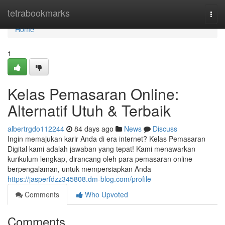
Home
tetrabookmarks
Togg
navi
Home
1
Kelas Pemasaran Online:
Alternatif Utuh & Terbaik
albertrgdo112244
84 days ago
News
Discuss
Ingin memajukan karir Anda di era internet? Kelas Pemasaran
Digital kami adalah jawaban yang tepat! Kami menawarkan
kurikulum lengkap, dirancang oleh para pemasaran online
berpengalaman, untuk mempersiapkan Anda
https://jasperfdzz345808.dm-blog.com/profile
Comments
Who Upvoted
Comments