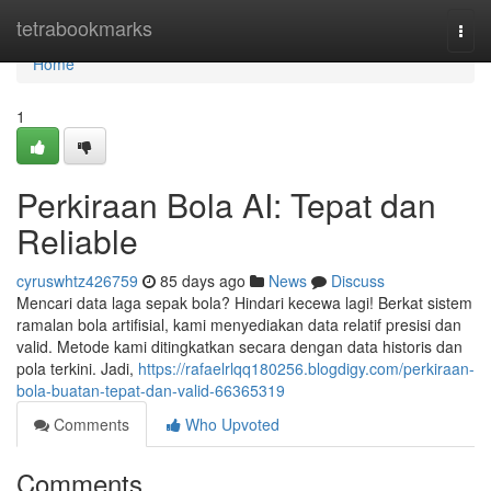
Home
tetrabookmarks
Togg
navi
Home
1
Perkiraan Bola AI: Tepat dan
Reliable
cyruswhtz426759
85 days ago
News
Discuss
Mencari data laga sepak bola? Hindari kecewa lagi! Berkat sistem
ramalan bola artifisial, kami menyediakan data relatif presisi dan
valid. Metode kami ditingkatkan secara dengan data historis dan
pola terkini. Jadi,
https://rafaelrlqq180256.blogdigy.com/perkiraan-
bola-buatan-tepat-dan-valid-66365319
Comments
Who Upvoted
Comments