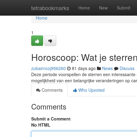
Home
tetrabookmarks
Home
New
Submit
Home
1
Horoscoop: Wat je sterren
zubairncoj956260
81 days ago
News
Discuss
Deze periode voorspellen de sterren een interessante o
mogelijkheid van een belangrijke veranderingen op car
Comments
Who Upvoted
Comments
Submit a Comment
No HTML