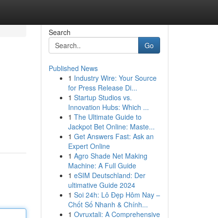
Search
Go
Published News
1
Industry Wire: Your Source
for Press Release Di...
1
Startup Studios vs.
Innovation Hubs: Which ...
1
The Ultimate Guide to
Jackpot Bet Online: Maste...
1
Get Answers Fast: Ask an
Expert Online
1
Agro Shade Net Making
Machine: A Full Guide
1
eSIM Deutschland: Der
ultimative Guide 2024
1
Soi 24h: Lô Đẹp Hôm Nay –
Chốt Số Nhanh & Chính...
1
Ovruxtali: A Comprehensive