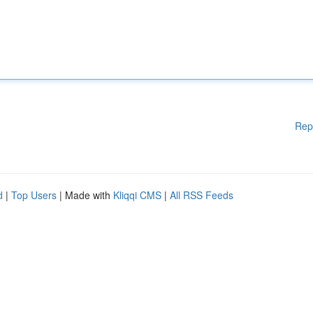
Rep
d
|
Top Users
| Made with
Kliqqi CMS
|
All RSS Feeds