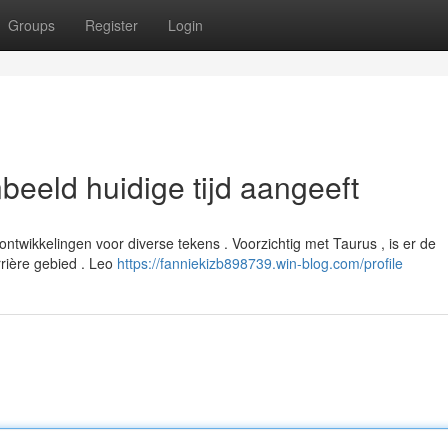
Groups
Register
Login
beeld huidige tijd aangeeft
ntwikkelingen voor diverse tekens . Voorzichtig met Taurus , is er de
rière gebied . Leo
https://fanniekizb898739.win-blog.com/profile