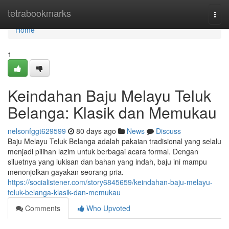
Home
tetrabookmarks
Togg
navi
Home
1
Keindahan Baju Melayu Teluk
Belanga: Klasik dan Memukau
nelsonfggt629599
80 days ago
News
Discuss
Baju Melayu Teluk Belanga adalah pakaian tradisional yang selalu
menjadi pilihan lazim untuk berbagai acara formal. Dengan
siluetnya yang lukisan dan bahan yang indah, baju ini mampu
menonjolkan gayakan seorang pria.
https://socialistener.com/story6845659/keindahan-baju-melayu-
teluk-belanga-klasik-dan-memukau
Comments
Who Upvoted