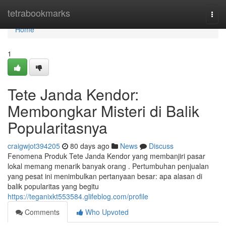
Home
tetrabookmarks
Togg
navi
Home
1
Tete Janda Kendor:
Membongkar Misteri di Balik
Popularitasnya
craigwjot394205
80 days ago
News
Discuss
Fenomena Produk Tete Janda Kendor yang membanjiri pasar
lokal memang menarik banyak orang . Pertumbuhan penjualan
yang pesat ini menimbulkan pertanyaan besar: apa alasan di
balik popularitas yang begitu
https://teganixkt553584.glifeblog.com/profile
Comments
Who Upvoted