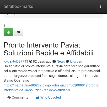
Home
tetrabookmarks
Togg
navi
Home
1
Pronto Intervento Pavia:
Soluzioni Rapide e Affidabili
joycextol527743
82 days ago
News
Discuss
Un servizio di pronto intervento a Pavia offre fornisce garantisce
soluzioni rapide veloci tempestive e affidabili sicure professionali
per emergenze problemi fabbisogni domestici urgenti imprevisti.
Siamo Operiamo
https://matheutga468269.blogprodesign.com/62808812/pronto-
intervento-pavia-soluzioni-rapide-e-affidabili
Comments
Who Upvoted