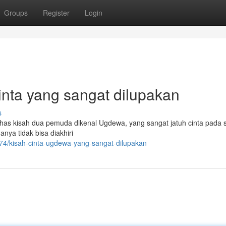
Groups
Register
Login
nta yang sangat dilupakan
s
as kisah dua pemuda dikenal Ugdewa, yang sangat jatuh cinta pada 
nya tidak bisa diakhiri
74/kisah-cinta-ugdewa-yang-sangat-dilupakan