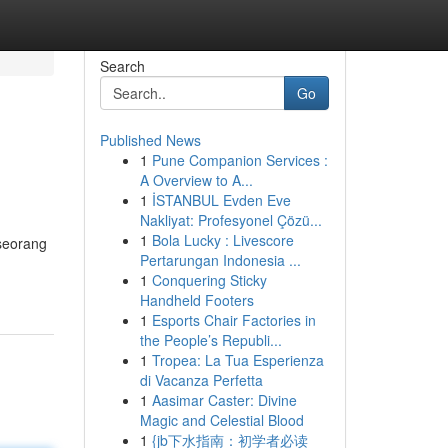
Search
Go
Published News
1
Pune Companion Services :
A Overview to A...
1
İSTANBUL Evden Eve
Nakliyat: Profesyonel Çözü...
1
Bola Lucky : Livescore
seorang
Pertarungan Indonesia ...
1
Conquering Sticky
Handheld Footers
1
Esports Chair Factories in
the People’s Republi...
1
Tropea: La Tua Esperienza
di Vacanza Perfetta
1
Aasimar Caster: Divine
Magic and Celestial Blood
1
{jb下水指南：初学者必读