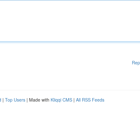
Rep
d
|
Top Users
| Made with
Kliqqi CMS
|
All RSS Feeds