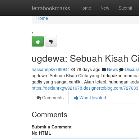
Home
tetrabookmarks
Home
New
Submit
Home
1
ugdewa: Sebuah Kisah Ci
hassannpky799941
78 days ago
News
Discus
ugdewa: Sebuah Kisah Cinta yang Terlupakan membah
gadis yang sangat cantik . Akan tetapi, hubungan kedua
https://declanrxgw921678.designertoblog.com/727633
Comments
Who Upvoted
Comments
Submit a Comment
No HTML