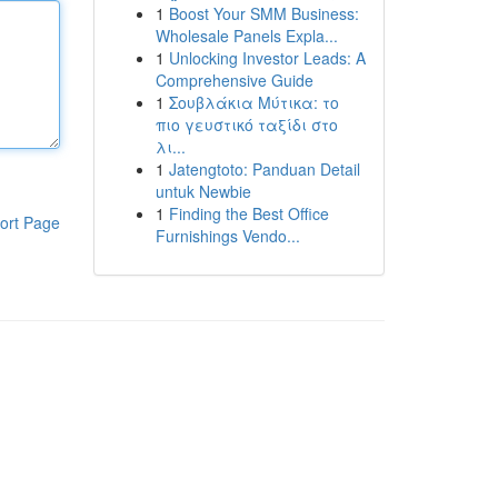
1
Boost Your SMM Business:
Wholesale Panels Expla...
1
Unlocking Investor Leads: A
Comprehensive Guide
1
Σουβλάκια Μύτικα: το
πιο γευστικό ταξίδι στο
λι...
1
Jatengtoto: Panduan Detail
untuk Newbie
1
Finding the Best Office
ort Page
Furnishings Vendo...