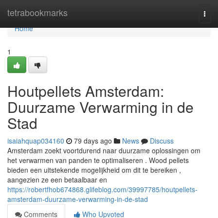
Home
tetrabookmarks
Togg
navi
Home
1
Houtpellets Amsterdam:
Duurzame Verwarming in de
Stad
isaiahquap034160
79 days ago
News
Discuss
Amsterdam zoekt voortdurend naar duurzame oplossingen om
het verwarmen van panden te optimaliseren . Wood pellets
bieden een uitstekende mogelijkheid om dit te bereiken ,
aangezien ze een betaalbaar en
https://robertfhob674868.glifeblog.com/39997785/houtpellets-
amsterdam-duurzame-verwarming-in-de-stad
Comments
Who Upvoted