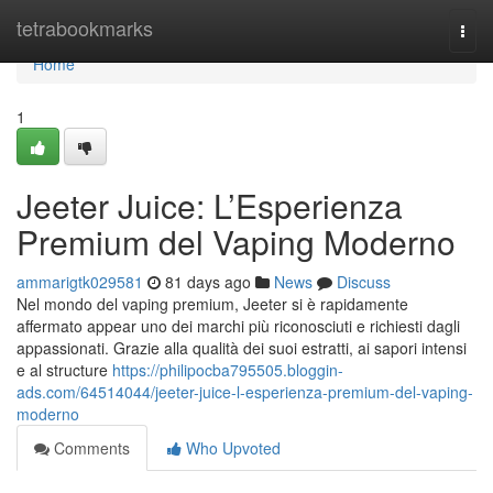
Home
tetrabookmarks
Togg
navi
Home
1
Jeeter Juice: L’Esperienza
Premium del Vaping Moderno
ammarigtk029581
81 days ago
News
Discuss
Nel mondo del vaping premium, Jeeter si è rapidamente
affermato appear uno dei marchi più riconosciuti e richiesti dagli
appassionati. Grazie alla qualità dei suoi estratti, ai sapori intensi
e al structure
https://philipocba795505.bloggin-
ads.com/64514044/jeeter-juice-l-esperienza-premium-del-vaping-
moderno
Comments
Who Upvoted