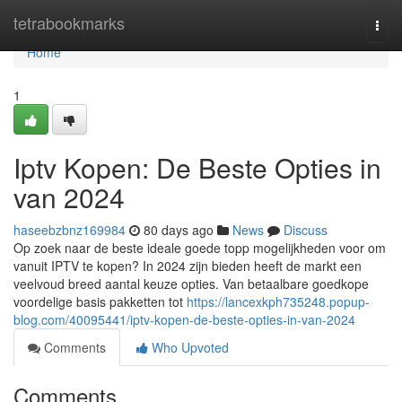
Home
tetrabookmarks
Togg
navi
Home
1
Iptv Kopen: De Beste Opties in
van 2024
haseebzbnz169984
80 days ago
News
Discuss
Op zoek naar de beste ideale goede topp mogelijkheden voor om
vanuit IPTV te kopen? In 2024 zijn bieden heeft de markt een
veelvoud breed aantal keuze opties. Van betaalbare goedkope
voordelige basis pakketten tot
https://lancexkph735248.popup-
blog.com/40095441/iptv-kopen-de-beste-opties-in-van-2024
Comments
Who Upvoted
Comments