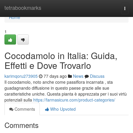
Home
tetrabookmarks
Togg
navi
Home
1
Cocodamolo in Italia: Guida,
Effetti e Dove Trovarlo
karimqoru273905
77 days ago
News
Discuss
Il cocodamolo, noto anche come passiflora incarnata , sta
guadagnando diffusione in questo paese grazie alle sue
caratteristiche uniche. Questa pianta è apprezzata per i suoi virtù
potenziali sulla
https://farmasicure.com/product-categories/
Comments
Who Upvoted
Comments