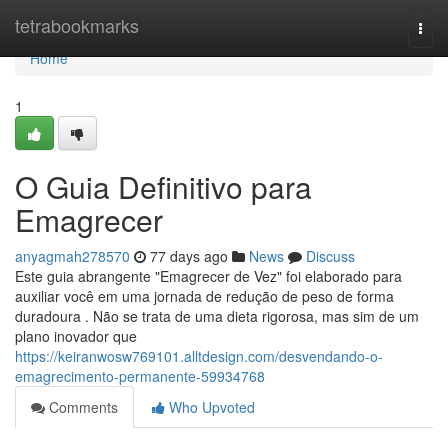
Home
tetrabookmarks
Togg
navi
Home
1
O Guia Definitivo para
Emagrecer
anyagmah278570
77 days ago
News
Discuss
Este guia abrangente "Emagrecer de Vez" foi elaborado para
auxiliar você em uma jornada de redução de peso de forma
duradoura . Não se trata de uma dieta rigorosa, mas sim de um
plano inovador que
https://keiranwosw769101.alltdesign.com/desvendando-o-
emagrecimento-permanente-59934768
Comments
Who Upvoted