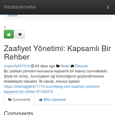
Home
tetrabookmarks
Togg
navi
Home
1
Zaafiyet Yönetimi: Kapsamlı Bir
Rehber
zoyarnfy557315
65 days ago
News
Discuss
Bu zaafiyet yönetimi konusuna kapsamlı bir kılavuz sunmaktadır.
Şöyle bir süreç , kuruluşların ağ bütünlüğünü güçlendirmesine
destekleyici olacaktır. İlk olarak, mevcut açıkları
https://shaniajgdb471775.suomiblog.com/zaafiyet-yönetimi-
kapsamlı-bir-rehber-57334375
Comments
Who Upvoted
Comments