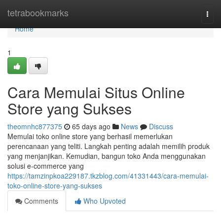
Home
tetrabookmarks
Togg
navi
Home
1
Cara Memulai Situs Online
Store yang Sukses
theomnhc877375
65 days ago
News
Discuss
Memulai toko online store yang berhasil memerlukan
perencanaan yang teliti. Langkah penting adalah memilih produk
yang menjanjikan. Kemudian, bangun toko Anda menggunakan
solusi e-commerce yang
https://tamzinpkoa229187.tkzblog.com/41331443/cara-memulai-
toko-online-store-yang-sukses
Comments
Who Upvoted