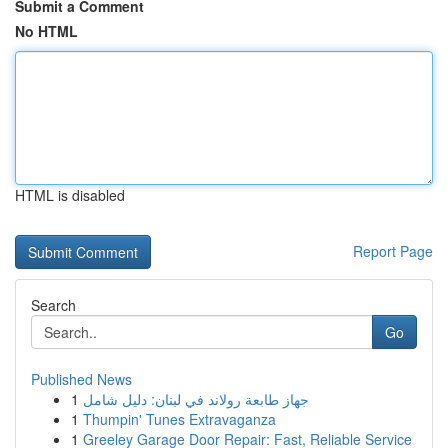
Submit a Comment
No HTML
HTML is disabled
Report Page
Search
Go
Published News
1
جهاز طابعة رولاند في لبنان: دليل شامل
1
Thumpin' Tunes Extravaganza
1
Greeley Garage Door Repair: Fast, Reliable Service