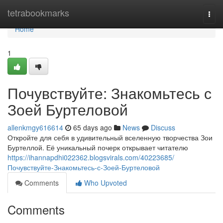
Home
tetrabookmarks
Togg
navi
Home
1
Почувствуйте: Знакомьтесь с
Зоей Буртеловой
allenkmgy616614
65 days ago
News
Discuss
Откройте для себя в удивительный вселенную творчества Зои
Буртеллой. Её уникальный почерк открывает читателю
https://ihannapdhi022362.blogsvirals.com/40223685/
Почувствуйте-Знакомьтесь-с-Зоей-Буртеловой
Comments
Who Upvoted
Comments