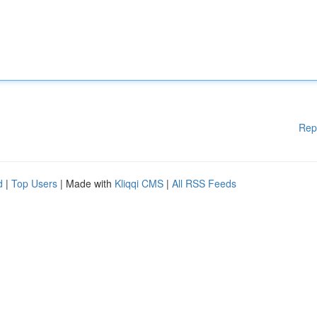
Rep
d
|
Top Users
| Made with
Kliqqi CMS
|
All RSS Feeds