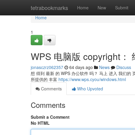
Home
tetrabookmarks
Home
New
Submit
Home
1
WPS 电脑版 copyright
jonasczrz062357
64 days ago
News
Discuss
想 得到 最新 的 WPS 办公软件 吗？ 马上 进入 我们的
所提供的 丰富
https://www.wps.cyou/windows.html
Comments
Who Upvoted
Comments
Submit a Comment
No HTML