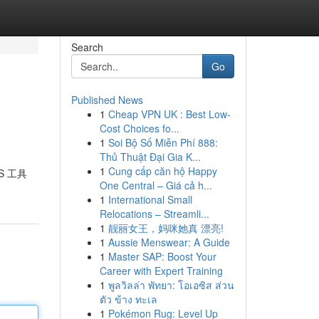
Search
Go
Published News
1
Cheap VPN UK : Best Low-
Cost Choices fo...
1
Soi Bộ Số Miễn Phí 888:
Thủ Thuật Đại Gia K...
1
Cung cấp căn hộ Happy
S 工具
One Central – Giá cả h...
1
International Small
Relocations – Streamli...
1
靓丽女王，妈咪她真 漂亮!
1
Aussie Menswear: A Guide
1
Master SAP: Boost Your
Career with Expert Training
1
พูลวิลล่า พัทยา: โอเอซิส ส่วน
ตัว ข้าง ทะเล
1
Pokémon Rug: Level Up